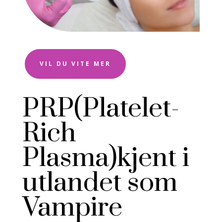
VIL DU VITE MER
PRP(Platelet-
Rich
Plasma)kjent i
utlandet som
Vampire