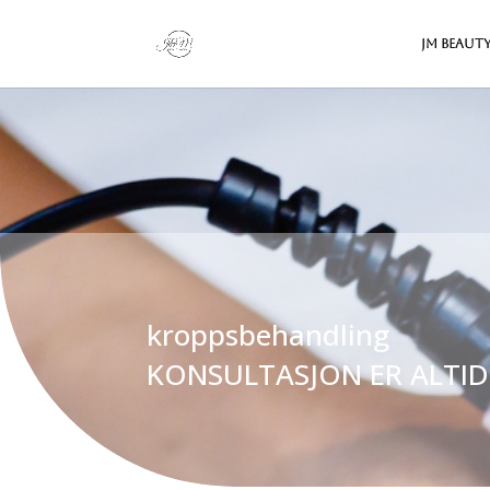
JM Beaut
kroppsbehandling
KONSULTASJON ER ALTID