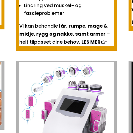
Lindring ved muskel- og
fascieproblemer
Vi kan behandle
lår, rumpe, mage &
midje, rygg og nakke, samt armer
–
helt tilpasset dine behov.
LES MER👉