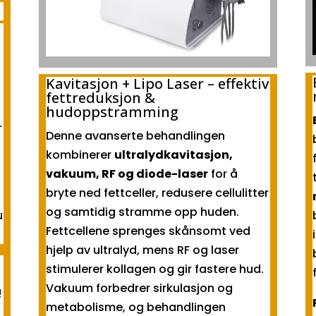
Kavitasjon + Lipo Laser – effektiv
fettreduksjon &
hudoppstramming
r
Denne avanserte behandlingen
kombinerer
ultralydkavitasjon,
vakuum, RF og diode-laser
for å
bryte ned fettceller, redusere cellulitter
og samtidig stramme opp huden.
u
Fettcellene sprenges skånsomt ved
hjelp av ultralyd, mens RF og laser
stimulerer kollagen og gir fastere hud.
Vakuum forbedrer sirkulasjon og
!
metabolisme, og behandlingen