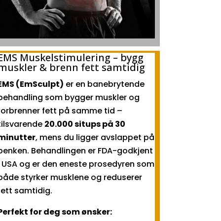
EMS Muskelstimulering – bygg
muskler & brenn fett samtidig
EMS (EmSculpt)
er en banebrytende
behandling som bygger muskler og
forbrenner fett på samme tid –
tilsvarende
20.000 situps på 30
minutter
, mens du ligger avslappet på
benken. Behandlingen er FDA-godkjent
i USA og er den eneste prosedyren som
både styrker musklene og reduserer
fett samtidig.
Perfekt for deg som ønsker: