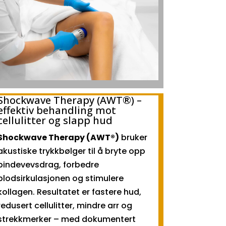
Shockwave Therapy (AWT®) –
effektiv behandling mot
cellulitter og slapp hud
Shockwave Therapy (AWT®)
bruker
akustiske trykkbølger til å bryte opp
bindevevsdrag, forbedre
blodsirkulasjonen og stimulere
kollagen. Resultatet er fastere hud,
redusert cellulitter, mindre arr og
strekkmerker – med dokumentert