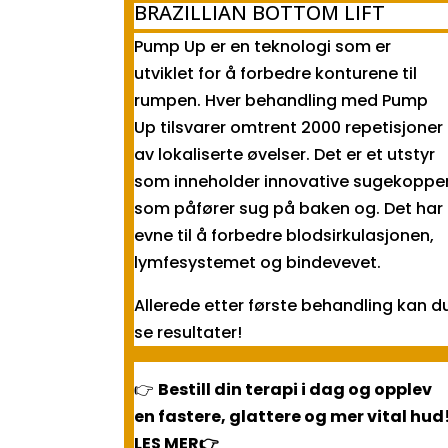
BRAZILLIAN BOTTOM LIFT
P
ump Up er en teknologi som er
utviklet for å forbedre konturene til
rumpen. Hver behandling med Pump
Up tilsvarer omtrent 2000 repetisjoner
av lokaliserte øvelser. Det er et utstyr
som inneholder innovative sugekoppe
som påfører sug på baken og. Det har
evne til å forbedre blodsirkulasjonen,
lymfesystemet og bindevevet.
Allerede etter første behandling kan d
se resultater!
👉
Bestill din terapi i dag og opplev
en fastere, glattere og mer vital hud
LES MER👉