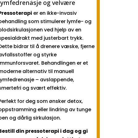
lymfedrenasje og velvære
Pressoterapi
er en ikke-invasiv
behandling som stimulerer lymfe- og
blodsirkulasjonen ved hjelp av en
spesialdrakt med justerbart trykk.
Dette bidrar til å drenere væske, fjerne
avfallsstoffer og styrke
immunforsvaret. Behandlingen er et
moderne alternativ til manuell
lymfedrenasje – avslappende,
smertefri og svært effektiv.
Perfekt for deg som ønsker detox,
oppstramming eller lindring av tunge
ben og dårlig sirkulasjon.
Bestill din pressoterapi i dag og gi