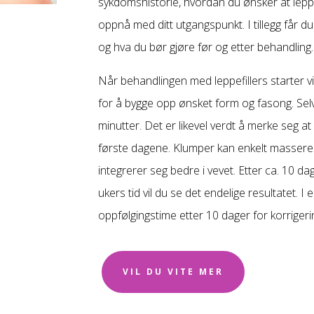
sykdomshistorie, hvordan du ønsker at leppe
oppnå med ditt utgangspunkt. I tillegg får d
og hva du bør gjøre før og etter behandling.
Når behandlingen med leppefillers starter vil 
for å bygge opp ønsket form og fasong. Sel
minutter. Det er likevel verdt å merke seg 
første dagene. Klumper kan enkelt masseres
integrerer seg bedre i vevet. Etter ca. 10 da
ukers tid vil du se det endelige resultatet. I
oppfølgingstime etter 10 dager for korrigeri
VIL DU VITE MER