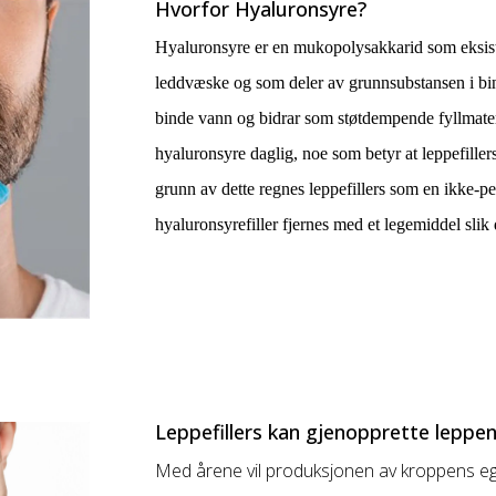
Hvorfor Hyaluronsyre?
Hyaluronsyre er en mukopolysakkarid som eksister
leddvæske og som deler av grunnsubstansen i bi
binde vann og bidrar som støtdempende fyllmate
hyaluronsyre daglig, noe som betyr at leppefillers
grunn av dette regnes leppefillers som en ikke-p
hyaluronsyrefiller fjernes med et legemiddel slik 
Leppefillers kan gjenopprette leppen
Med årene vil produksjonen av kroppens ege