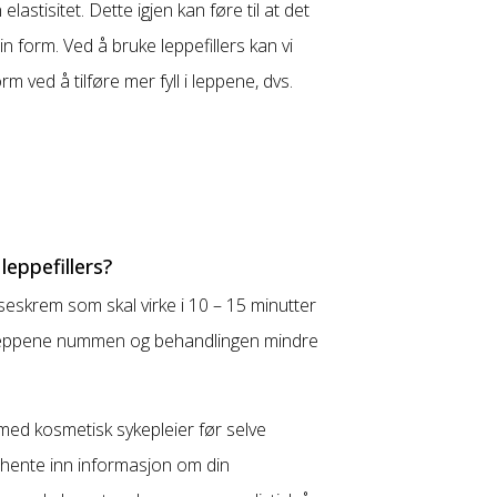
elastisitet. Dette igjen kan føre til at det
in form. Ved å bruke leppefillers kan vi
m ved å tilføre mer fyll i leppene, dvs.
eppefillers?
eskrem som skal virke i 10 – 15 minutter
 leppene nummen og behandlingen mindre
ed kosmetisk sykepleier før selve
å hente inn informasjon om din