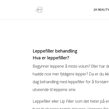
JM Beaut
Leppefiller behandling
Hva er leppefiller?
Begynner leppene å miste volum? Eller har du
hadde noe mer fyldigere lepper? Da er du ik
dag behandling med leppefiller for å forstørr
utseende til leppene sine.
Leppefiller eller Lip Filler som det heter på 
hvor hyaluronsyregele injiseres i leppene fo