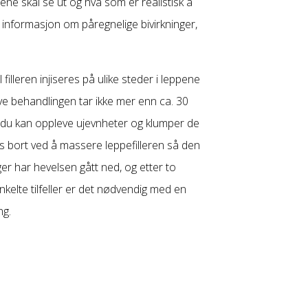
ne skal se ut og hva som er realistisk å
u informasjon om påregnelige bivirkninger,
filleren injiseres på ulike steder i leppene
ve behandlingen tar ikke mer enn ca. 30
at du kan oppleve ujevnheter og klumper de
 bort ved å massere leppefilleren så den
ger har hevelsen gått ned, og etter to
 enkelte tilfeller er det nødvendig med en
ng.