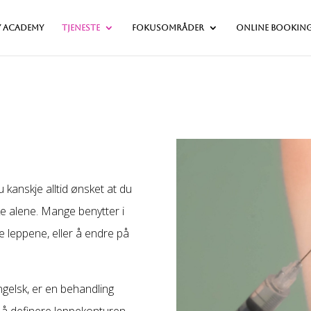
y Academy
Tjeneste
fokusområder
Online bookin
 kanskje alltid ønsket at du
ke alene. Mange benytter i
e leppene, eller å endre på
engelsk, er en behandling
r å definere leppekonturen,