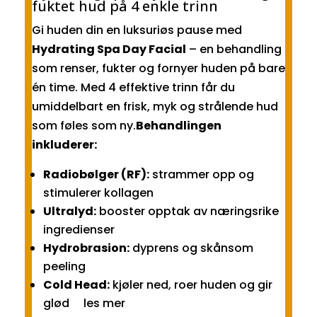
fuktet hud på 4 enkle trinn
Gi huden din en luksuriøs pause med
Hydrating Spa Day Facial
– en behandling
som renser, fukter og fornyer huden på bare
én time. Med 4 effektive trinn får du
umiddelbart en frisk, myk og strålende hud
som føles som ny.
Behandlingen
inkluderer:
Radiobølger (RF):
strammer opp og
stimulerer kollagen
Ultralyd:
booster opptak av næringsrike
ingredienser
Hydrobrasion:
dyprens og skånsom
peeling
Cold Head:
kjøler ned, roer huden og gir
glød les mer