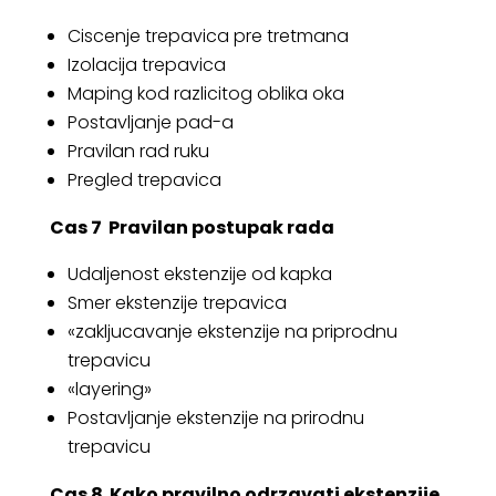
Ciscenje trepavica pre tretmana
Izolacija trepavica
Maping kod razlicitog oblika oka
Postavljanje pad-a
Pravilan rad ruku
Pregled trepavica
Cas 7
Pravilan postupak rada
Udaljenost ekstenzije od kapka
Smer ekstenzije trepavica
«zakljucavanje ekstenzije na priprodnu
trepavicu
«layering»
Postavljanje ekstenzije na prirodnu
trepavicu
Cas 8
Kako pravilno odrzavati ekstenzije