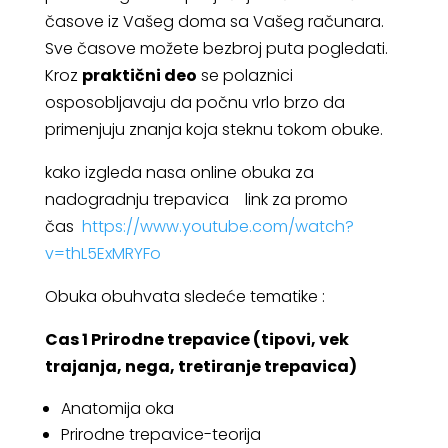
časove iz Vašeg doma sa Vašeg računara.
Sve časove možete bezbroj puta pogledati.
Kroz
praktični deo
se polaznici
osposobljavaju da počnu vrlo brzo da
primenjuju znanja koja steknu tokom obuke.
kako izgleda nasa online obuka za
nadogradnju trepavica link za promo
čas
https://www.youtube.com/watch?
v=thL5ExMRYFo
Obuka obuhvata sledeće tematike :
Cas 1
Prirodne trepavice
(tipovi, vek
trajanja, nega, tretiranje trepavica)
Anatomija oka
Prirodne trepavice-teorija