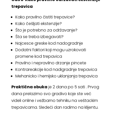
trepavica
Kako pravilno čistiti trepavice?
Kako češljati ekstenzije?
Što je potrebno za održavanje?
Šta se treba izbegavati?
Najcesce greske kod nadogradnje
Dodatni faktori koji mogu uzrokovati
promene kod trepavica
Pravilno i nepravilno drzanje pincete
Kontrareakcije kod nadigradnje trepavica
Mehanicko i hemijsko uklanjanja trepavica
Praktična obuka
je 2 dana po 5 sati . Prvog
dana prelazimo svo gradivo koje ste već
videli online i vežbamo tehniku na veštackim
trepavicama. Sledeći dan radimo na klijentu.