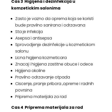
Cas 3
Higijena i dezinfekcija u
komzetickim salonima
Zasto je vazno da oprema koja se koristi
bude pravilno sanirana i odrzavana
Sta je infekcija
Asepsa i antisepsa
Sprovodjenje dezinfekcije u kozmetickom
salonu
Licna higijena kozmeticara
Znacaj i higijena zastitne obuce i odece
Higijena okoline
Pravilno odrzavanje otpada
Ciscenje, pranje pribora ,opreme i radnih
povrsina
Priprema materijala za rad
Cas 4
Priprema materijala za rad