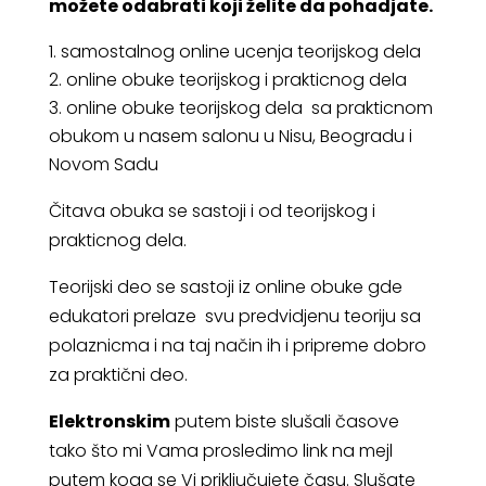
možete odabrati koji želite da pohadjate.⁣
samostalnog online ucenja teorijskog dela
online obuke teorijskog i prakticnog dela
online obuke teorijskog dela sa prakticnom
obukom u nasem salonu u Nisu, Beogradu i
Novom Sadu
Čitava obuka se sastoji i od teorijskog i
prakticnog dela.
Teorijski deo se sastoji iz online obuke gde
edukatori prelaze svu predvidjenu teoriju sa
polaznicma i na taj način ih i pripreme dobro
za praktični deo.
Elektronskim
putem biste slušali časove
tako što mi Vama prosledimo link na mejl
putem koga se Vi priključujete času. Slušate