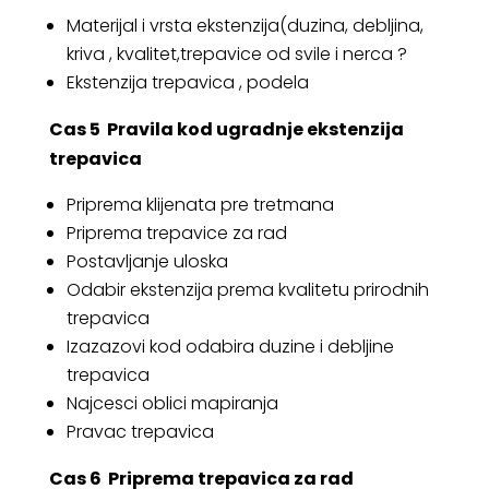
Materijal i vrsta ekstenzija(duzina, debljina,
kriva , kvalitet,trepavice od svile i nerca ?
Ekstenzija trepavica , podela
Cas 5
Pravila kod ugradnje ekstenzija
trepavica
Priprema klijenata pre tretmana
Priprema trepavice za rad
Postavljanje uloska
Odabir ekstenzija prema kvalitetu prirodnih
trepavica
Izazazovi kod odabira duzine i debljine
trepavica
Najcesci oblici mapiranja
Pravac trepavica
Cas 6
Priprema trepavica za rad