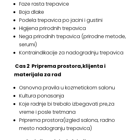
Faze rasta trepavice
Boja dlake
Podela trepavica po jacini i gustini
Higijena prirodnih trepavica
Nega prirodnih trepavica (prirodne metode,
serumi)
Kontraindikacije za nadogradnju trepavica
Cas 2
Priprema prostora,klijenta i
materijala za rad
Osnovna pravila u kozmetickom salonu
Kultura ponasanja
Koje radnje bi trebalo izbegavati pre,za
vreme i posle tretmana
Priprema prostora(izgled salona, radno
mesto nadogranju trepavica)